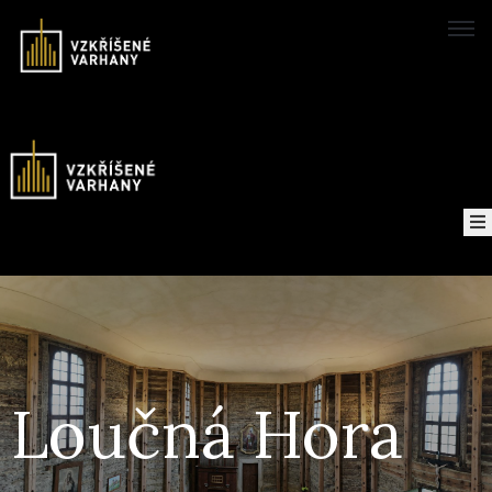
Domů
Konzerte
Karte
von
Über
das
Projekt
Loučná Hora
Aufzeichnungen