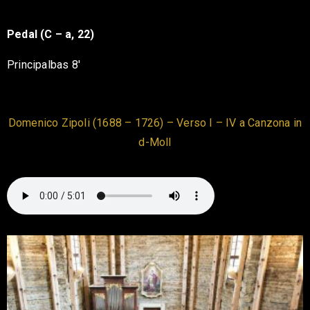
Pedal (C – a, 22)
Principalbas 8′
Domenico Zipoli (1688 – 1726) – Verso I – IV a Canzona in
d-Moll