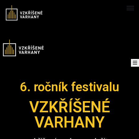
Domů
Koncerty
Mapa
6. ročník festivalu
O
projektu
VZKŘÍŠENÉ
Nahrávky
VARHANY
Kontakt