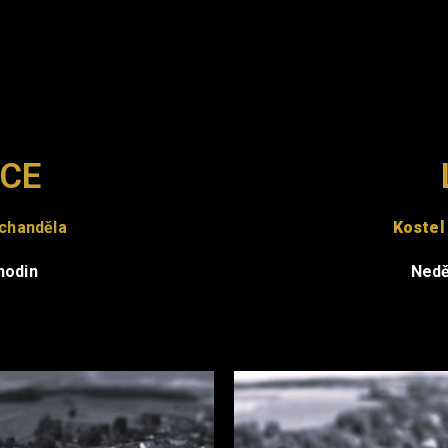
CE
rchanděla
Kostel
hodin
Nedě