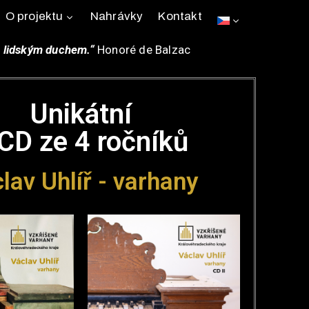
O projektu
Nahrávky
Kontakt
ch lidským duchem.“
Honoré de Balzac
Unikátní
CD ze 4 ročníků
lav Uhlíř - varhany