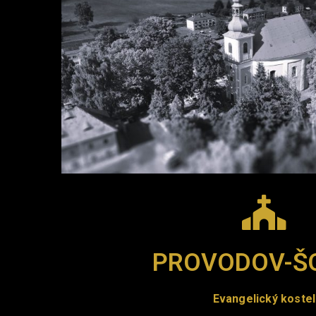
PROVODOV-Š
Evangelický kostel