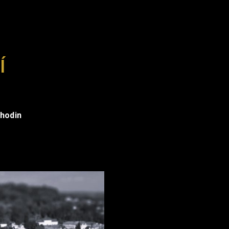
Í
e
 hodin