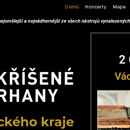
Domů
Koncerty
Mapa
nejsmělejší a nejnádhernější ze všech nástrojů vynalezený
2 
Vác