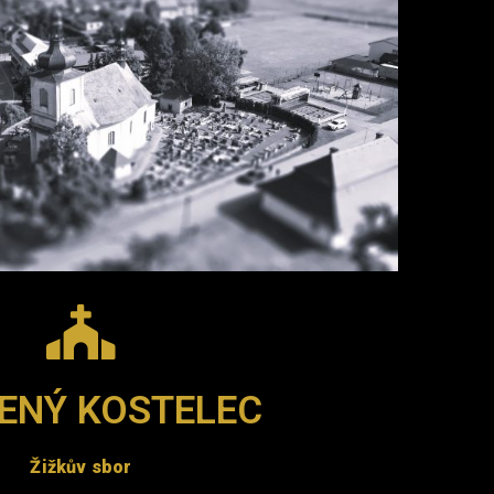
ENÝ KOSTELEC
Žižkův sbor