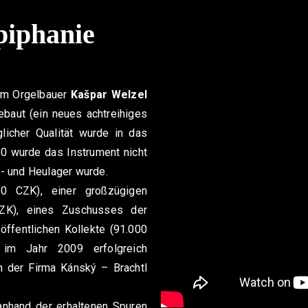
piphanie
m Orgelbauer
Kašpar Welzel
baut (ein neues achtreihiges
licher Qualität wurde in das
0 wurde das Instrument nicht
- und Heulager wurde.
00 CZK), einer großzügigen
CZK), eines Zuschusses der
ffentlichen Kollekte (91.000
 im Jahr 2009 erfolgreich
 der Firma Kánský – Brachtl
 anhand der erhaltenen Spuren