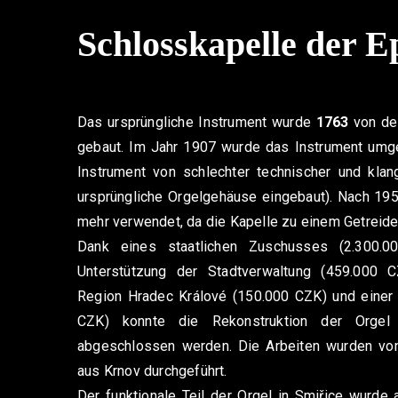
Schlosskapelle der E
Das ursprüngliche Instrument wurde
1763
von de
gebaut. Im Jahr 1907 wurde das Instrument umge
Instrument von schlechter technischer und klang
ursprüngliche Orgelgehäuse eingebaut). Nach 195
mehr verwendet, da die Kapelle zu einem Getreide
Dank eines staatlichen Zuschusses (2.300.0
Unterstützung der Stadtverwaltung (459.000 
Region Hradec Králové (150.000 CZK) und einer ö
CZK) konnte die Rekonstruktion der Orgel
abgeschlossen werden. Die Arbeiten wurden von
aus Krnov durchgeführt.
Der funktionale Teil der Orgel in Smiřice wurde