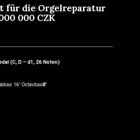
 für die Orgelreparatur
 000 000 CZK
dal (C, D – d1, 26 Noten)
ubbas 16′ Octavbas
8′