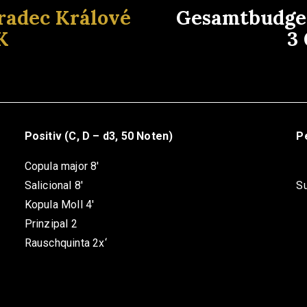
radec Králové
Gesamtbudget
K
3
Positiv (C, D – d3, 50 Noten)
Pe
Copula major 8′
Salicional 8′
S
Kopula Moll 4′
Prinzipal 2
Rauschquinta 2x‘