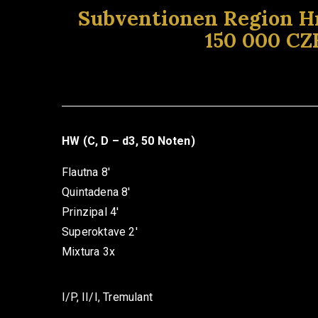
Subventionen Region H
150 000 CZ
HW (C, D – d3, 50 Noten)
Flautna 8′
Quintadena 8′
Prinzipal 4′
Superoktave 2′
Mixtura 3x
I/P, II/I, Tremulant