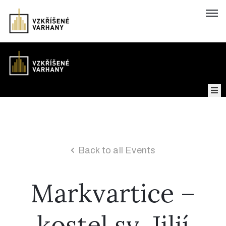
Domů
Koncerty
Mapa
Back to all Events
Markvartice –
O
projektu
kostel sv. Jiljí