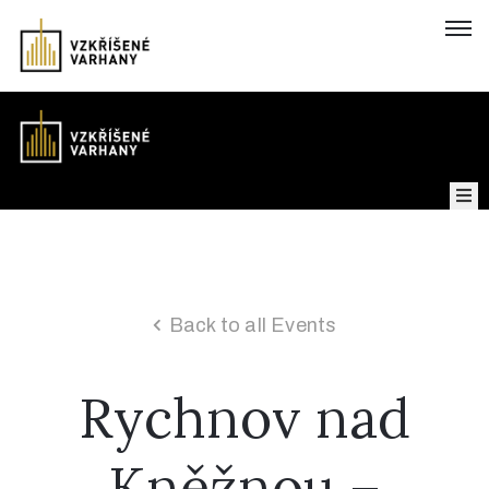
Domů
Koncerty
Mapa
Back to all Events
Rychnov nad
O
projektu
Kněžnou –