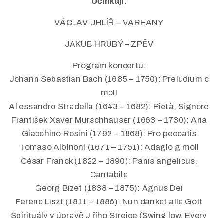
Účinkují:
VÁCLAV UHLÍŘ – VARHANY
JAKUB HRUBÝ – ZPĚV
Program koncertu:
Johann Sebastian Bach (1685 – 1750): Preludium c
moll
Allessandro Stradella (1643 – 1682): Pietà, Signore
František Xaver Murschhauser (1663 – 1730): Aria
Giacchino Rosini (1792 – 1868): Pro peccatis
Tomaso Albinoni (1671 – 1751): Adagio g moll
César Franck (1822 – 1890): Panis angelicus,
Cantabile
Georg Bizet (1838 – 1875): Agnus Dei
Ferenc Liszt (1811 – 1886): Nun danket alle Gott
Spirituály v úpravě Jiřího Strejce (Swing low, Every