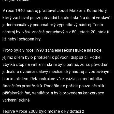
V roce 1940 nástroj přestavěl Josef Melzer z Kutné Hory,
který zachoval pouze původní barokní skříň a do ní vestavěl
jednomanuálový pneumatický výpustkový nástroj. Tento
nástroj byl však značně poruchový a v 80. letech 20. století
již nebyl schopen hry.
Proto byla v roce 1993 zahájena rekonstrukce nástroje,
jejímž cílem bylo přiblížení k původní dispozici. Podle
zbytků stop na varhanní skříni bylo patrné, že se původně
jednalo o dvoumanuálový mechanický nástroj s vestavěným
hracím stolem. Rekonstrukce však vázla na nedostatku
finančních prostředků. Podařilo se pořídit pouze několik
píšťalových řad, ventilátor, a byla provedena konzervace
varhanní skříně.
Teprve v roce 2008 bylo možné díky dotaci z