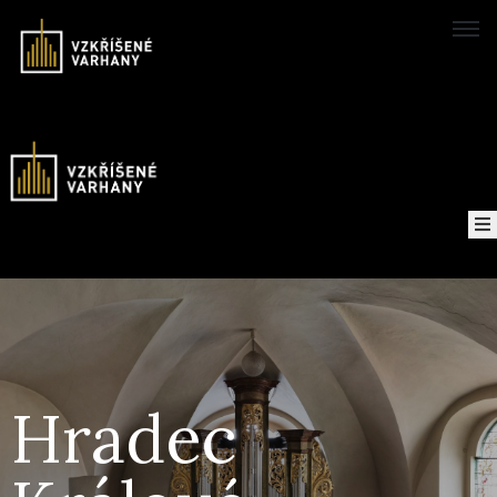
Domů
Koncerty
Mapa
O
projektu
Nahrávky
Hradec
Kontakt