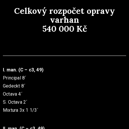
Celkový rozpočet opravy
varhan
540 000 Kč
I. man. (C – c3, 49)
Principal 8´
Gedeckt 8´
Octava 4´
S. Octava 2´
Mixtura 3x 1 1/3´
II. man. (C – c3, 49)