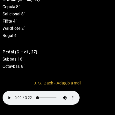
Copula 8´
Salicional 8´
Flöte 4´
Waldflöte 2´
Regal 4´
Pedál (C – d1, 27)
Subbas 16´
Octavbas 8´
J. S. Bach - Adagio a moll