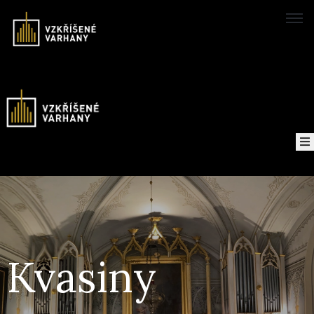
Domů
Konzerte
Karte
von
Über
das
Projekt
Kvasiny
Aufzeichnungen