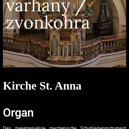
varhany /
Kontakt
zvonkohra
Kirche St. Anna
Organ
Das zweimanualige mechanische Schubladeninstrument