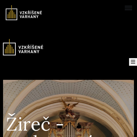
Domů
Konzerte
Karte
von
Über
das
Projekt
Žireč -
Aufzeichnungen