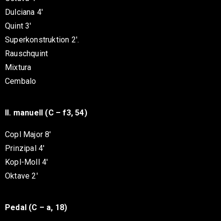
Dulciana 4′
Quint 3′
Superkonstruktion 2′.
Rauschquint
Mixtura
Cembalo
II. manuell (C – f3, 54)
Copl Major 8′
Prinzipal 4′
Kopl-Moll 4′
Oktave 2′
Pedal (C – a, 18)