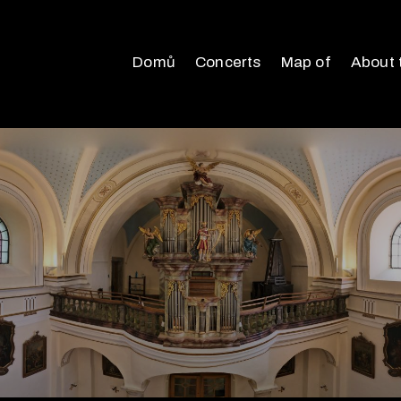
Domů
Concerts
Map of
About 