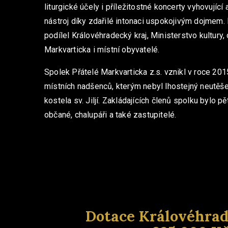
liturgické účely i příležitostné koncerty vyhovujíc
nástroj díky zdařilé intonaci uspokojivým dojmem.
podílel Královéhradecký kraj, Ministerstvo kultury,
Markvarticka i místní obyvatelé.
Spolek Přátelé Markvarticka z.s. vznikl v roce 2015
místních nadšenců, kterým nebyl lhostejný neutěš
kostela sv. Jiljí. Zakládajících členů spolku bylo p
občané, chalupáři a také zastupitelé.
Dotace Královéhrad