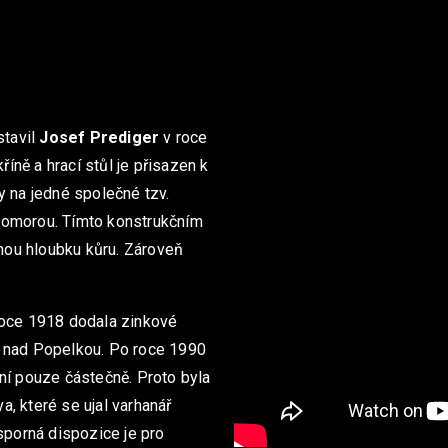
stavil
Josef Prediger
v roce
říně a hrací stůl je přisazen k
y na jedné společné tzv.
komorou. Tímto konstrukčním
ou hloubku kůru. Zároveň
roce 1918 dodala zinkové
e nad Popelkou. Po roce 1990
ní pouze částečně. Proto byla
, které se ujal varhanář
sporná dispozice je pro