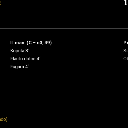
č
II. man. (C – c3, 49)
Pe
Kopula 8´
S
Flauto dolce 4´
Ok
Fugara 4´
ndo)