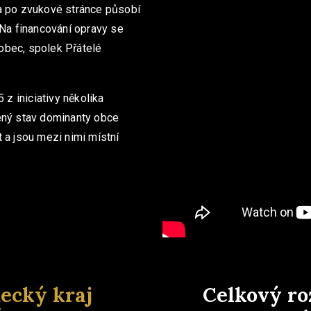
í a po zvukové stránce působí
 Na financování opravy se
 obec, spolek Přátelé
 z iniciativy několika
ený stav dominanty obce
ět a jsou mezi nimi místní
ecký kraj
Celkový ro