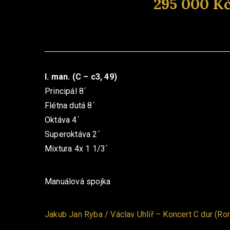
295 000 K
I. man. (C – c3, 49)
Principál 8´
Flétna dutá 8´
Oktáva 4´
Superoktáva 2´
Mixtura 4x 1 1/3´
Manuálová spojka
Jakub Jan Ryba / Václav Uhlíř – Koncert C dur (Ro