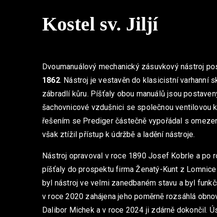
Kostel sv. Jiljí
Dvoumanuálový mechanický zásuvkový nástroj po
1862
. Nástroj je vestavěn do klasicistní varhanní sk
zábradlí kůru. Píšťaly obou manuálů jsou postaven
šachovnicové vzdušnici se společnou ventilovou 
řešením se Prediger částečně vypořádal s omezen
však ztížil přístup k údržbě a ladění nástroje.
Nástroj opravoval v roce 1890 Josef Kobrle a po 
píšťaly do prospektu firma Ženatý-Kunt z Lomnic
byl nástroj ve velmi zanedbaném stavu a byl funkč
v roce 2020 zahájena jeho poměrně rozsáhlá obnova
Dalibor Michek a v roce 2024 ji zdárně dokončil. Ú