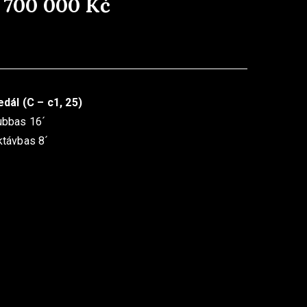
1 700 000 Kč
dál (C – c1, 25)
ubbas 16´
távbas 8´