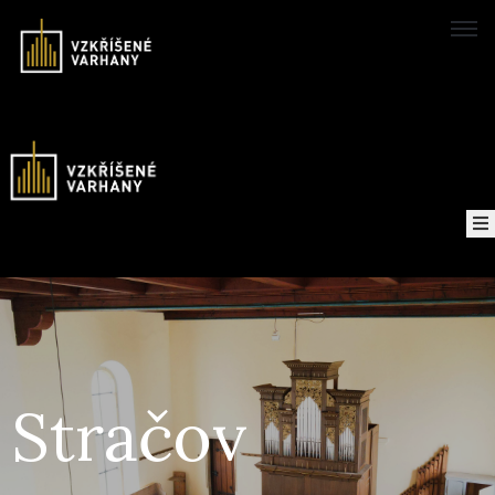
Domů
Koncerty
Mapa
O
projektu
Nahrávky
Stračov
Kontakt