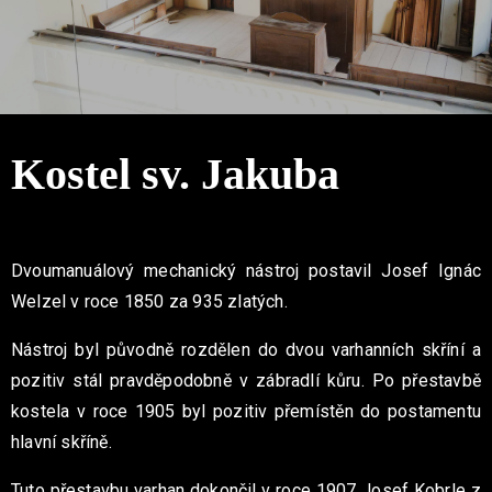
Kostel sv. Jakuba
Dvoumanuálový mechanický nástroj postavil Josef Ignác
Welzel v roce 1850 za 935 zlatých.
Nástroj byl původně rozdělen do dvou varhanních skříní
a
pozitiv stál pravděpodobně v zábradlí kůru. Po přestavbě
kostela v roce 1905 byl pozitiv přemístěn do postamentu
hlavní skříně.
Tuto přestavbu varhan dokončil v roce 1907 Josef Kobrle
z