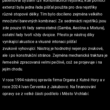
patentoval systém tzv. kombinačních rejstříků, kde pomocí
extenzí byla jedna řada píšťal použita pro dva rejstříky
různé stopové délky. Tím bylo docíleno zejména velkého
množství barevných kombinací. Ze
sedmnácti rejstříků jsou
zde pouze tři řady samostatné (Gamba, Aeolina a Mixtura),
ostatní řady tvoří vždy dvojice. Přesto je nástroj díky
vynikající akustice a vkusné intonaci píšťal
zvukově vyhovující. Nástroj je hodnotný nejen po zvukové,
ale i po konstrukční stránce. Zejména mechanická traktura je
řemeslně zpracovaná velmi pečlivě, což se projevuje i na
jejím chodu.
V roce 1994 nástroj opravila firma Organa z Kutné Hory a v
roce 2024 Ivan Červenka z Jakubovic. Na financování
opravy se z velké části podílelo i Město Vrchlabí.