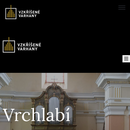
Domů
Koncerty
Mapa
O
projektu
Nahrávky
Vrchlabí
Kontakt