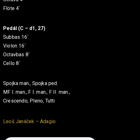
Flöte 4´
Pedál (C – d1, 27)
Subbas 16´
Violon 16´
Octavbas 8´
Cello 8´
Spojka man., Spojka ped.
MF I. man., F I. man., F II. man.,
Crescendo, Pleno, Tutti
Leoš Janáček – Adagio