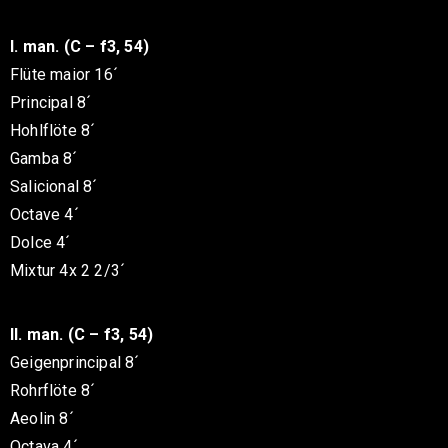
I. man. (C – f3, 54)
Flüte maior 16´
Principal 8´
Hohlflöte 8´
Gamba 8´
Salicional 8´
Octave 4´
Dolce 4´
Mixtur 4x 2 2/3´
II. man. (C – f3, 54)
Geigenprincipal 8´
Rohrflöte 8´
Aeolin 8´
Octava 4´