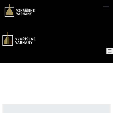
Domů
Koncerty
Mapa
O
projektu
Nahrávky
Kontakt