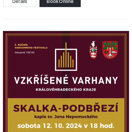
Details
Book Online