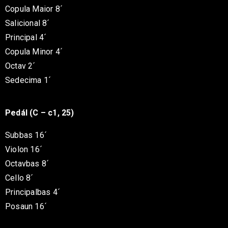
Copula Maior 8´
Salicional 8´
Principal 4´
Copula Minor 4´
Octav 2´
Sedecima 1´
Pedál (C – c1, 25)
Subbas 16´
Violon 16´
Octavbas 8´
Cello 8´
Principalbas 4´
Posaun 16´