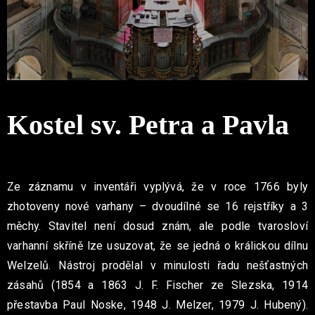
Kostel sv. Petra a Pavla
Ze záznamu v inventáři vyplývá, že v roce 1766 byly
zhotoveny nové varhany – dvoudílné se 16 rejstříky a 3
měchy. Stavitel není dosud znám, ale podle tvarosloví
varhanní skříně lze usuzovat, že se jedná o králickou dílnu
Welzelů. Nástroj prodělal v minulosti řadu nešťastných
zásahů (1854 a 1863 J. F. Fischer ze Slezska, 1914
přestavba Paul Noske, 1948 J. Melzer, 1979 J. Hubený).