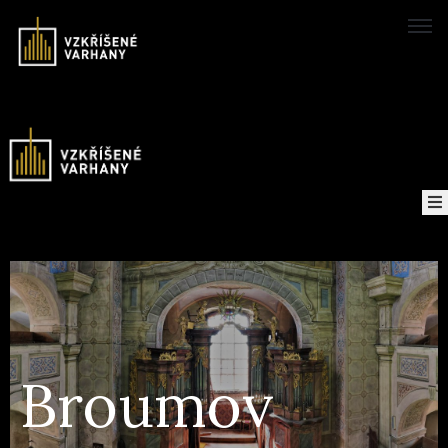
Domů
Koncerty
Mapa
O
projektu
Nahrávky
Broumov
Kontakt