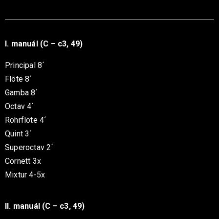
I. manuál (C – c3, 49)
Principal 8´
Flöte 8´
Gamba 8´
Octav 4´
Rohrflöte 4´
Quint 3´
Superoctav 2´
Cornett 3x
Mixtur 4-5x
II. manuál (C – c3, 49)